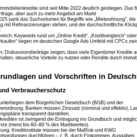
Immobilienkredite sind seit Mitte 2022 deutlich gestiegen. Das f
hfrage, aber auch zu mehr Angebot am Markt
2025 sank das Suchvolumen für Begriffe wie „Mietwohnung“, die 
it Refinanzierungen stehen, und der durchschnittliche Klickp
€
eich: Keywords rund um „Online Kredit“, „Kreditvergleich“ oder
rkaufen“ liegen im deutschen Google Ads Umfeld mit CPCs zwi
n: Diskussionsbeiträge zeigen, dass viele Eigentümer Kredite
erhalten, steuerliche Vorteile zu nutzen oder Rendite durch Imm
rundlagen und Vorschriften in Deutsch
und Verbraucherschutz
 unterliegen dem Bürgerlichen Gesetzbuch (BGB) und der
rordnung. Banken müssen Zinssatz (nominal und effektiv), Lau
gspläne transparent darstellen.
krediten ist zwingend die Eintragung ins Grundbuch und mögli
ze (meist bis 60–80 % des Marktwertes).
ung: Kreditinstitute müssen bei der MaRisk und KWG
itsprüfungen durchführen – z. B. durch Einkommen, Ausgaben,