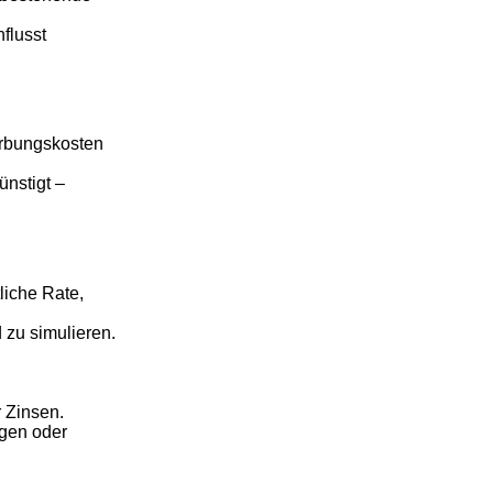
flusst
erbungskosten
nstigt –
liche Rate,
zu simulieren.
 Zinsen.
agen oder