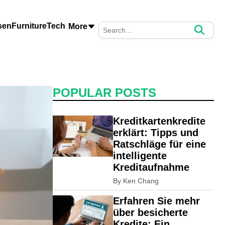
sen
Furniture
Tech
More
POPULAR POSTS
Kreditkartenkredite
erklärt: Tipps und
Ratschläge für eine
intelligente
Kreditaufnahme
By Ken Chang
Erfahren Sie mehr
über besicherte
Kredite: Ein