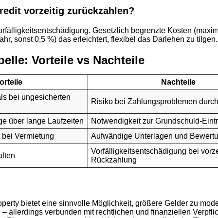
redit vorzeitig zurückzahlen?
Vorfälligkeitsentschädigung. Gesetzlich begrenzte Kosten (maxi
ahr, sonst 0,5 %) das erleichtert, flexibel das Darlehen zu tilgen.
elle: Vorteile vs Nachteile
orteile
Nachteile
ls bei ungesicherten
Risiko bei Zahlungs­problemen durch
ge über lange Laufzeiten
Notwendigkeit zur Grundschuld-Eint
e bei Vermietung
Aufwändige Unterlagen und Bewert
Vorfälligkeitsentschädigung bei vorze
alten
Rückzahlung
perty bietet eine sinnvolle Möglichkeit, größere Gelder zu mod
 – allerdings verbunden mit rechtlichen und finanziellen Verpfli