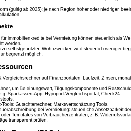
orm (gültig ab 2025): je nach Region höher oder niedriger, beein
lkulation
pekte
für Immobilienkredite bei Vermietung können steuerlich als W
ht werden.
zu selbstgenutzten Wohnzwecken wird steuerlich weniger begü
nur begrenzt möglich.
essourcen
& Vergleichsrechner auf Finanzportalen: Laufzeit, Zinsen, monat
hner, um Beleihungswert, Tilgungskomponente und Restschuld 
e.g. Sparkassen-App, Hypoport-Vergleichsportal, Check24
stools.
-Tools: Gutachterrechner, Marktwertschätzung Tools.
euerabschreibung bei Vermietung: steuerliche Absetzbarkeit der
 oder Templates von Verbraucherzentralen, z. B. Widerrufsvorl
äge transparent prüfen.