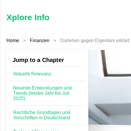
×
Xplore
Info
Xplore Info
Home
Home
>
Finanzen
>
Darlehen gegen Eigentum erklärt: 
Jewellery
Reisen
Jump to a Chapter
Furniture
Aktuelle Relevanz
Tech
Neueste Entwicklungen und
Trends (letztes Jahr bis Juli
2025)
Gesundheit
Rechtliche Grundlagen und
Lebensstil
Vorschriften in Deutschland
Technik