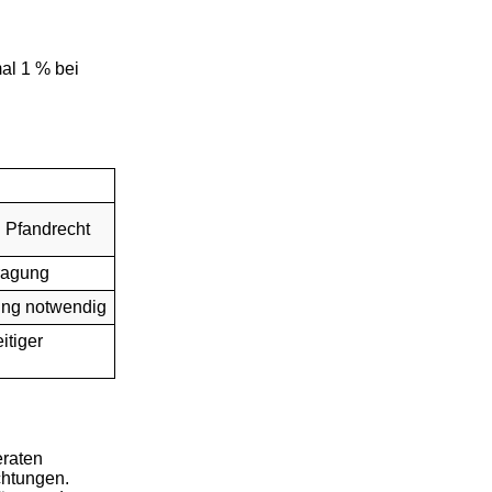
mal 1 % bei
 Pfandrecht
ragung
ung notwendig
itiger
eraten
chtungen.