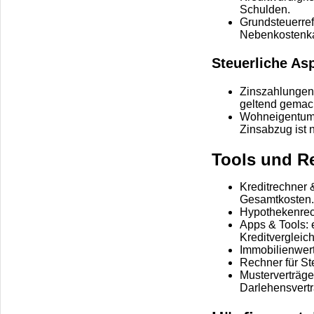
Schulden.
Grundsteuer­ref
Nebenkostenka
Steuerliche As
Zinszahlungen 
geltend gemac
Wohneigentum 
Zinsabzug ist 
Tools und R
Kreditrechner 
Gesamtkosten.
Hypothekenrec
Apps & Tools: 
Kreditvergleich
Immobilienwert
Rechner für St
Musterverträge
Darlehensvertr