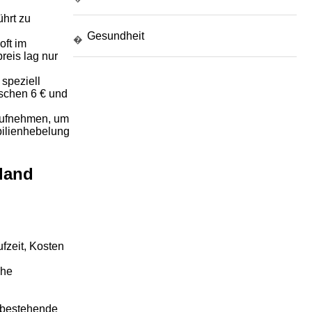
ührt zu
Gesundheit
�
oft im
reis lag nur
 speziell
schen 6 € und
 aufnehmen, um
obilienhebelung
land
fzeit, Kosten
che
 bestehende