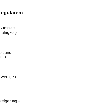
 regulärem
 Zinssatz,
ähigkeit).
eit und
ein.
n wenigen
steigerung –