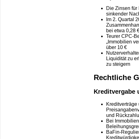
Die Zinsen für 
sinkender Nac
Im 2. Quartal 
Zusammenhang m
bei etwa 0,28 
Teurer CPC-Ber
„Immobilien ve
über 10 €
Nutzerverhalte
Liquidität zu 
zu steigern
Rechtliche G
Kreditvergabe 
Kreditverträge
Preisangabenve
und Rückzahlun
Bei Immobilien
Beleihungsgren
BaFin-Regulier
Kreditwürdigke