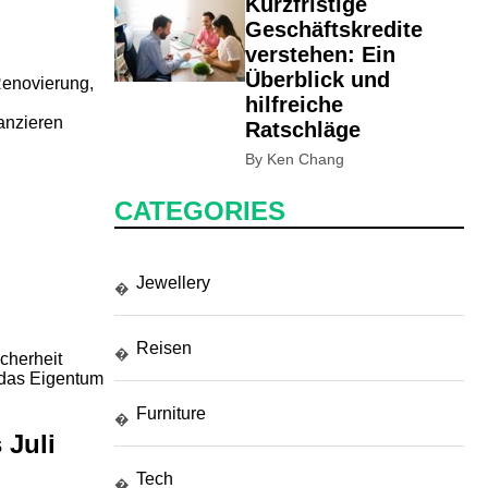
Kurzfristige
Geschäftskredite
verstehen: Ein
Überblick und
Renovierung,
hilfreiche
anzieren
Ratschläge
By Ken Chang
CATEGORIES
Jewellery
�
Reisen
�
cherheit
 das Eigentum
Furniture
�
 Juli
Tech
�