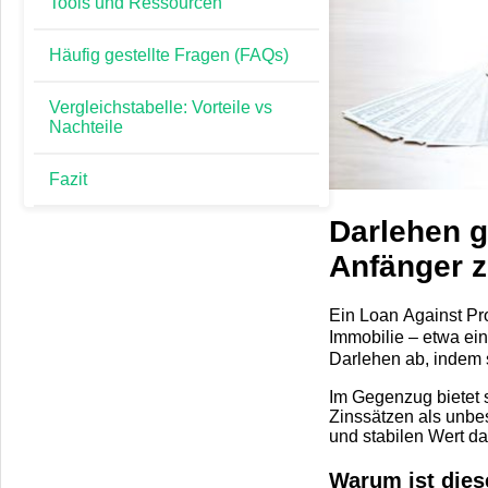
Tools und Ressourcen
Finanzen
Häufig gestellte Fragen (FAQs)
Lifestyle
Vergleichstabelle: Vorteile vs
Nachteile
Finance
Fazit
Geschäft
Darlehen g
Anfänger z
Education
Ein Loan Against Prop
Health
Immobilie – etwa ein
Darlehen ab, indem s
Business
Im Gegenzug bietet 
Zinssätzen als unbes
Auto
und stabilen Wert da
Warum ist dies
Entertainment