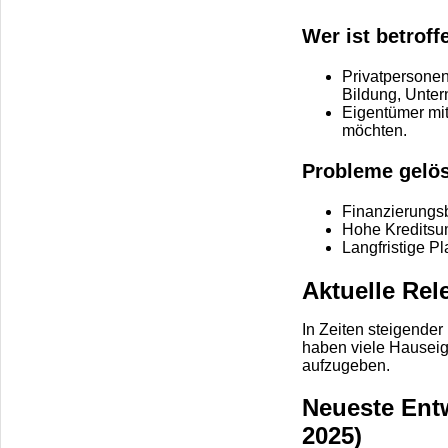
Wer ist betrof
Home
Decor
Privatpersonen
Bildung, Unte
Blog
Eigentümer mit
möchten.
Fashion
Probleme gelös
Travel
Finanzierungs
Hohe Kreditsu
Langfristige Pl
Aktuelle Rel
In Zeiten steigender
haben viele Hauseig
aufzugeben.
Neueste Entw
2025)