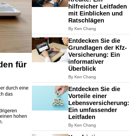
hilfreicher Leitfaden
mit Einblicken und
Ratschlägen
By Ken Chang
Entdecken Sie die
Grundlagen der Kfz-
Versicherung: Ein
informativer
den für
Überblick
By Ken Chang
der durch eine
Entdecken Sie die
ch das
Vorteile einer
Lebensversicherung:
Ein umfassender
drigeren
n einen hohen
Leitfaden
n.
By Ken Chang