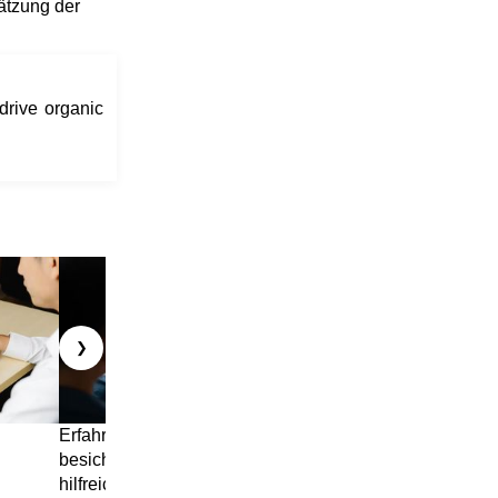
hätzung der
drive organic
❯
Erfahren Sie mehr über
Entdecken Sie die
besicherte Kredite: Ein
Grundlagen der
hilfreicher Leitfaden mit
Risikolebensversicherung