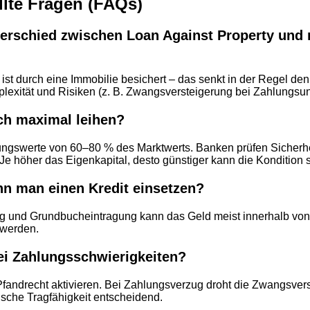
llte Fragen (FAQs)
terschied zwischen Loan Against Property und
 ist durch eine Immobilie besichert – das senkt in der Regel den
lexität und Risiken (z. B. Zwangsversteigerung bei Zahlungsunf
ich maximal leihen?
ungswerte von 60–80 % des Marktwerts. Banken prüfen Sicherh
 Je höher das Eigenkapital, desto günstiger kann die Kondition s
nn man einen Kredit einsetzen?
g und Grundbuch­eintragung kann das Geld meist innerhalb vo
werden.
ei Zahlungs­schwierigkeiten?
fandrecht aktivieren. Bei Zahlungs­verzug droht die Zwangsver
tische Tragfähigkeit entscheidend.